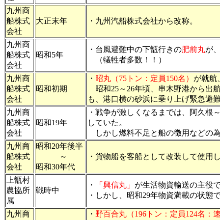
九州商
船株式
大正末年
・九州汽船株式会社から改称。
会社
九州商
・台風避難中の下甑行きの
肥前丸
が
船株式
昭和5年
（犠牲者多数！！）
会社
九州商
・
昭丸（75トン：定員150名）
が就航
船株式
昭和初期
昭和25～26年頃、串木野港から出
会社
も、港口横の砂浜に乗り上げ緊急避
九州商
・戦争が激しくなるまでは、阿久根
船株式
昭和19年
していた。
会社
しかし燃料不足と船の徴用などの為
九州商
昭和20年後半
船株式
～
・貨物船を客船として改装して使用
会社
昭和30年代
上甑村
・
「興信丸」
が生活物資輸送の主役
農協所
戦時中
・しかし、昭和29年物資満載の状態
属
九州商
・
野百合丸（196トン：定員124名：