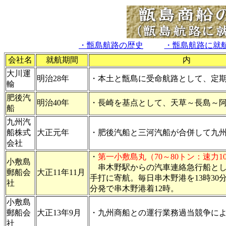
・甑島航路の歴史
・甑島航路に就
会社名
就航期間
内
大川運
明治28年
・本土と甑島に受命航路として、定
輸
肥後汽
明治40年
・長崎を基点として、天草～長島～
船
九州汽
船株式
大正元年
・肥後汽船と三河汽船が合併して九
会社
・
第一小敷島丸（70～80トン：速力1
小敷島
串木野駅からの汽車連絡急行船とし
郵船会
大正11年11月
手打に寄航。毎日串木野港を13時30分
社
分発で串木野港着12時。
小敷島
郵船会
大正13年9月
・九州商船との運行業務過当競争に
社