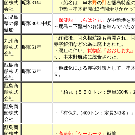
船株式
昭和31年
（船名は、串木
野
の
野
と甑島特産
会社
中甑～串木野間は3時間余りかかって
鹿児島
・
保健船「しらはと丸」
が中甑港を
県の保
昭和30年中頃
～鹿島～下甑村の各港を結んでいた
健船
・終戦後、阿久根航路も再開され、
九州商
赤字解消などの為に廃止された。
船株式
昭和51年
・廃止に伴い、
貨物船「おおしお丸
会社
り、串木野航路に統合された。
甑島商
・過疎化による赤字対策として、串
船株式
昭和52年
立。
会社
甑島商
船株式
・「柏丸（５５０トン：定員350名」
会社
甑島商
船株式
・「有保丸（400トン：定員343名）
会社
甑島商
船株式
・
高速船「シーホーク」
就航。