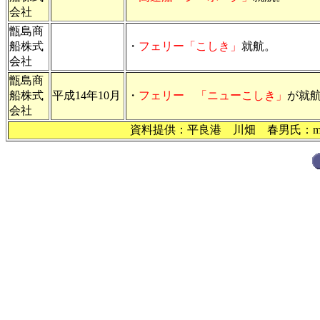
会社
甑島商
船株式
・
フェリー「こしき」
就航。
会社
甑島商
船株式
平成14年10月
・
フェリー 「ニューこしき」
が就
会社
資料提供：平良港 川畑 春男氏：m(