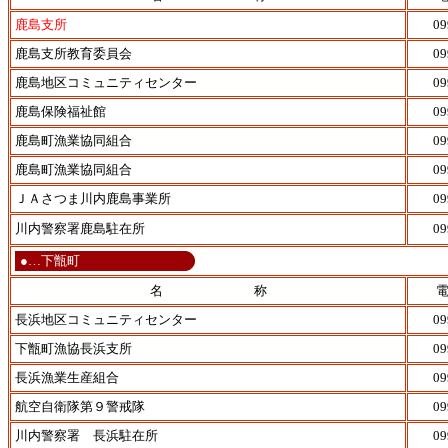
鹿島支所
09
鹿島支所教育委員会
09
鹿島地区コミュニティセンター
09
鹿島保険福祉館
09
鹿島町漁業協同組合
09
鹿島町漁業協同組合
09
ＪＡさつま川内鹿島事業所
09
川内警察署鹿島駐在所
09
●…下甑町
名 称
長浜地区コミュニティセンター
09
下甑町漁協長浜支所
09
長浜漁業生産組合
09
航空自衛隊第９警戒隊
09
川内警察署 長浜駐在所
09