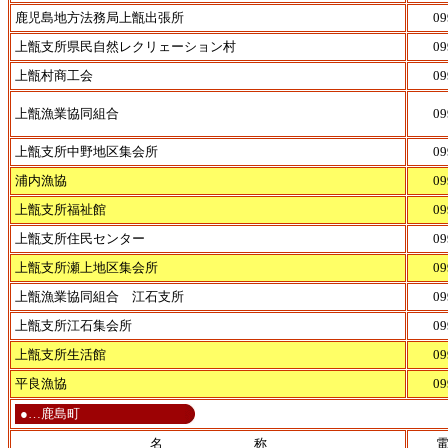
鹿児島地方法務局上甑出張所
09
上甑支所県民自然レクリェーション村
09
上甑村商工会
09
上甑漁業協同組合
09
上甑支所中野地区集会所
09
浦内漁協
09
上甑支所福祉館
09
上甑支所住民センター
09
上甑支所瀬上地区集会所
09
上甑漁業協同組合 江石支所
09
上甑支所江石集会所
09
上甑支所生活館
09
平良漁協
09
●…鹿島町
名 称