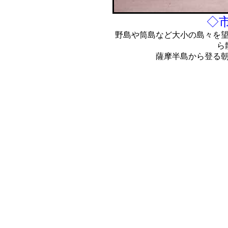
◇
野島や筒島など大小の島々を
ら
薩摩半島から登る