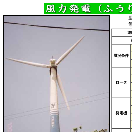
里
運
風況条件
ロータ
発電機