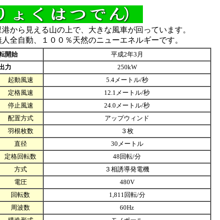
港から見える山の上で、大きな風車が回っています。
無人全自動、１００％天然のニューエネルギーです。
転開始
平成2年3月
出力
250kW
起動風速
5.4メートル/秒
定格風速
12.1メートル/秒
停止風速
24.0メートル/秒
配置方式
アップウィンド
羽根枚数
３枚
直径
30メートル
定格回転数
48回転/分
方式
３相誘導発電機
電圧
480V
回転数
1,811回転/分
周波数
60Hz