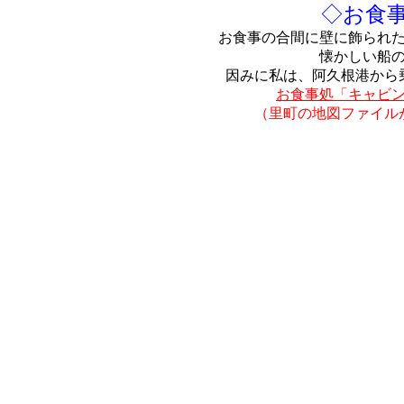
◇お食
お食事の合間に壁に飾られ
懐かしい船
因みに私は、阿久根港から
お食事処「キャビ
（里町の地図ファイル