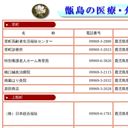
●…里町
名 称
電話番号
里町高齢者生活福祉センター
09969-3-2880
鹿児島
里町診療所
09969-3-2023
鹿児島
特別養護老人ホーム寿里苑
09969-6-3820
鹿児島
橋口鍼灸治療院
09969-3-2115
鹿児島
南薗はり灸院
09969-3-2032
鹿児島
原田商店
09969-3-2028
鹿児島
●…上甑町
（株）日本総合福祉
09969-6-1781
鹿児島